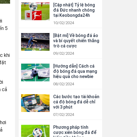
[Cập nhật] Tỷ lệ bóng
đá Đức nhanh chóng
tại Keobongda24h
i
10/02/2024
ến 5
[Bật mí] Về bóng đá ảo
và bí quyết chiến thắng
trò cá cược
09/02/2024
c khi
đặt
[Hướng dẫn] Cách cá
độ bóng đá qua mạng
hiệu quả cho newbie
ời
08/02/2024
m cả
Các bước tạo tài khoản
cá độ bóng đá dễ chỉ
với 3 phút
07/02/2024
hơi
Phương pháp tính
uả
cược xiên bóng đá để