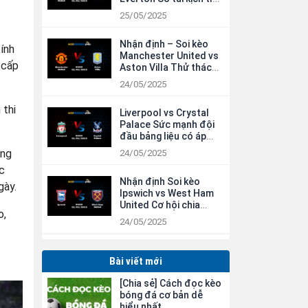
tại St James Park
25/05/2025
Nhận định – Soi kèo
ính
Manchester United vs
 cấp
Aston Villa Thử thách
lớn cho Quỷ Đỏ
24/05/2025
 thi
Liverpool vs Crystal
Palace Sức mạnh đội
đầu bảng liệu có áp
đảo
ang
24/05/2025
c
Nhận định Soi kèo
gày.
Ipswich vs West Ham
United Cơ hội chia
o,
điểm cho cả hai đội
24/05/2025
Bài viết mới
[Chia sẻ] Cách đọc kèo
bóng đá cơ bản dễ
hiểu nhất