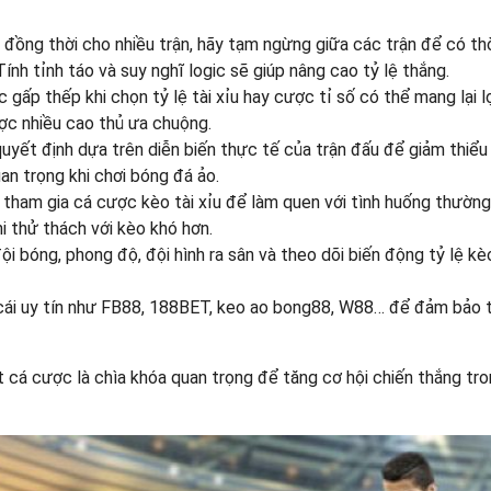
đồng thời cho nhiều trận, hãy tạm ngừng giữa các trận để có th
Tính tỉnh táo và suy nghĩ logic sẽ giúp nâng cao tỷ lệ thắng.
ấp thếp khi chọn tỷ lệ tài xỉu hay cược tỉ số có thể mang lại lợ
ợc nhiều cao thủ ưa chuộng.
uyết định dựa trên diễn biến thực tế của trận đấu để giảm thiểu 
uan trọng khi chơi bóng đá ảo.
i, tham gia cá cược kèo tài xỉu để làm quen với tình huống thườn
hi thử thách với kèo khó hơn.
đội bóng, phong độ, đội hình ra sân và theo dõi biến động tỷ lệ k
 cái uy tín như FB88, 188BET, keo ao bong88, W88… để đảm bảo t
t cá cược là chìa khóa quan trọng để tăng cơ hội chiến thắng tr