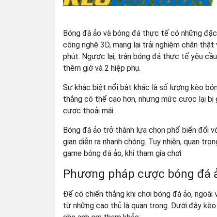
Bóng đá ảo và bóng đá thực tế có những đặc đ
công nghệ 3D, mang lại trải nghiệm chân thật v
phút. Ngược lại, trận bóng đá thực tế yêu cầ
thêm giờ và 2 hiệp phụ.
Sự khác biệt nổi bật khác là số lượng kèo bón
thắng có thể cao hơn, nhưng mức cược lại bị 
cược thoải mái.
Bóng đá ảo trở thành lựa chọn phổ biến đối vớ
gian diễn ra nhanh chóng. Tuy nhiên, quan trọ
game bóng đá ảo, khi tham gia chơi.
Phương pháp cược bóng đá ả
Để có chiến thắng khi chơi bóng đá ảo, ngoài 
từ những cao thủ là quan trọng. Dưới đây kè