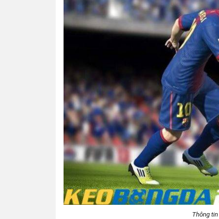
Thông tin