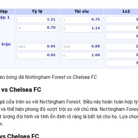
 kèo bóng đá Nottingham Forest vs Chelsea FC
 vs Chelsea FC
iá cửa trên so với Nottingham Forest. Điều này hoàn toàn hợp lý
và thể hiện phong độ vượt trội so với chủ nhà. Nottingham Fores
lượng đội hình và tính ổn định rõ ràng là bất lợi cho họ. Lựa chọ
n.
 vs Chelsea FC