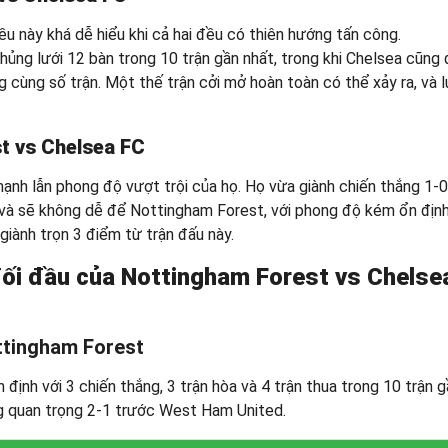
ều này khá dễ hiểu khi cả hai đều có thiên hướng tấn công.
ủng lưới 12 bàn trong 10 trận gần nhất, trong khi Chelsea cũng
 cùng số trận. Một thế trận cởi mở hoàn toàn có thể xảy ra, và 
t vs Chelsea FC
nh lẫn phong độ vượt trội của họ. Họ vừa giành chiến thắng 1-0
và sẽ không dễ để Nottingham Forest, với phong độ kém ổn định
giành trọn 3 điểm từ trận đấu này.
đối đầu của Nottingham Forest vs Chelse
ttingham Forest
ịnh với 3 chiến thắng, 3 trận hòa và 4 trận thua trong 10 trận g
ng quan trọng 2-1 trước West Ham United.