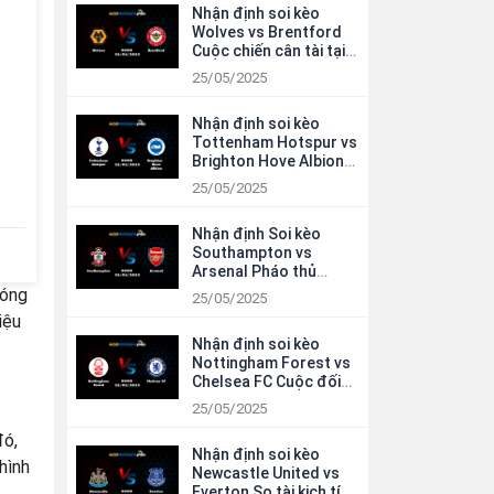
Nhận định soi kèo
Wolves vs Brentford
Cuộc chiến cân tài tại
Ngoại hạng Anh
25/05/2025
Nhận định soi kèo
Tottenham Hotspur vs
Brighton Hove Albion
Cơ hội bùng nổ cho đội
25/05/2025
chủ nhà
Nhận định Soi kèo
Southampton vs
Arsenal Pháo thủ
quyết tâm bảo vệ vị trí
nóng
25/05/2025
iệu
Nhận định soi kèo
Nottingham Forest vs
Chelsea FC Cuộc đối
đầu giữa hai đội đang
25/05/2025
bay cao
đó,
Nhận định soi kèo
hình
Newcastle United vs
Everton So tài kịch tính