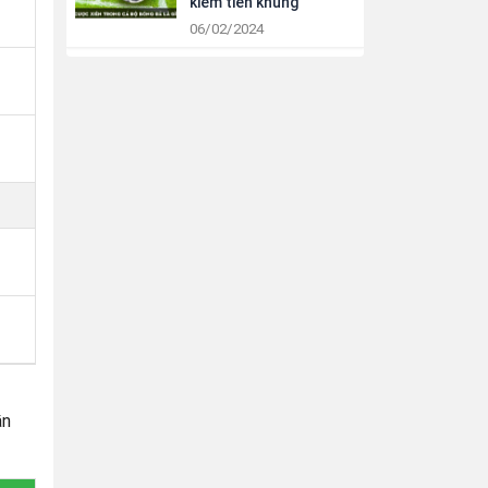
kiếm tiền khủng
06/02/2024
ần