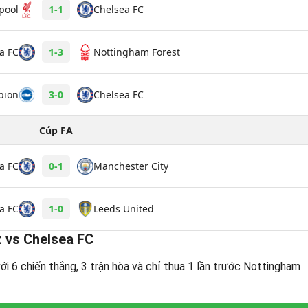
pool
1
-
1
Chelsea FC
a FC
1
-
3
Nottingham Forest
bion
3
-
0
Chelsea FC
Cúp FA
a FC
0
-
1
Manchester City
a FC
1
-
0
Leeds United
t vs Chelsea FC
i 6 chiến thắng, 3 trận hòa và chỉ thua 1 lần trước Nottingham