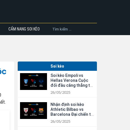
CẨM NANG SOI KÈO
Soi kèo
ộc
Soi kèo Empoli vs
Hellas Verona Cuộc
đối đầu căng thẳng tại
Serie A
26/05/2025
0
ất.
Nhận định soi kèo
Athletic Bilbao vs
Barcelona Đại chiến tại
San Mamés
26/05/2025