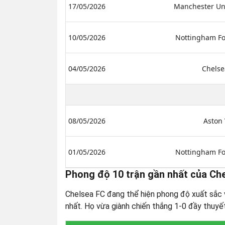
17/05/2026
Manchester Un
10/05/2026
Nottingham Fo
04/05/2026
Chelse
08/05/2026
Aston 
01/05/2026
Nottingham Fo
Phong độ 10 trận gần nhất của Ch
Chelsea FC đang thể hiện phong độ xuất sắc vớ
nhất. Họ vừa giành chiến thắng 1-0 đầy thuy