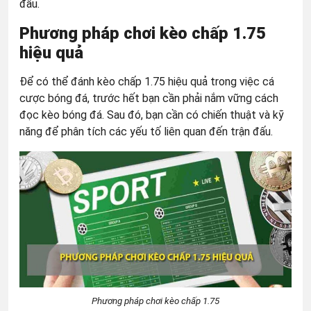
đấu.
Phương pháp chơi kèo chấp 1.75
hiệu quả
Để có thể đánh kèo chấp 1.75 hiệu quả trong việc cá
cược bóng đá, trước hết bạn cần phải nắm vững cách
đọc kèo bóng đá. Sau đó, bạn cần có chiến thuật và kỹ
năng để phân tích các yếu tố liên quan đến trận đấu.
Phương pháp chơi kèo chấp 1.75