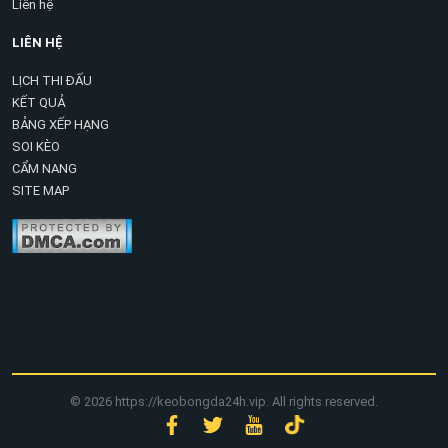
Liên hệ
LIÊN HỆ
LỊCH THI ĐẤU
KẾT QUẢ
BẢNG XẾP HẠNG
SOI KÈO
CẨM NANG
SITE MAP
© 2026 https://keobongda24h.vip. All rights reserved.