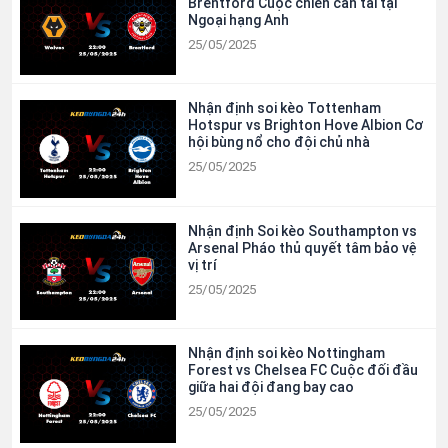
Brentford Cuộc chiến cân tài tại
Ngoại hạng Anh
25/05/2025
Nhận định soi kèo Tottenham
Hotspur vs Brighton Hove Albion Cơ
hội bùng nổ cho đội chủ nhà
25/05/2025
Nhận định Soi kèo Southampton vs
Arsenal Pháo thủ quyết tâm bảo vệ
vị trí
25/05/2025
Nhận định soi kèo Nottingham
Forest vs Chelsea FC Cuộc đối đầu
giữa hai đội đang bay cao
25/05/2025