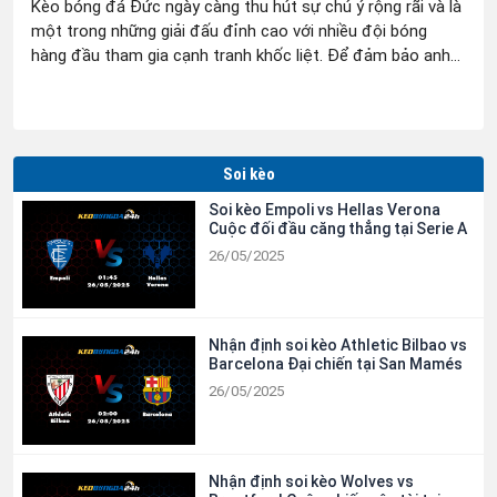
Kèo bóng đá Đức ngày càng thu hút sự chú ý rộng rãi và là
một trong những giải đấu đỉnh cao với nhiều đội bóng
hàng đầu tham gia cạnh tranh khốc liệt. Để đảm bảo anh
em có cái nhìn tổng quan về tỷ lệ bóng đá Đức và trải
nghiệm cơ hội […]
Soi kèo
Soi kèo Empoli vs Hellas Verona
Cuộc đối đầu căng thẳng tại Serie A
26/05/2025
Nhận định soi kèo Athletic Bilbao vs
Barcelona Đại chiến tại San Mamés
26/05/2025
Nhận định soi kèo Wolves vs