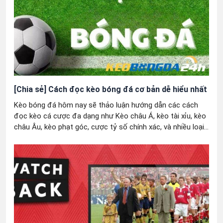
[Chia sẻ] Cách đọc kèo bóng đá cơ bản dễ hiểu nhất
Kèo bóng đá hôm nay sẽ thảo luận hướng dẫn các cách
đọc kèo cá cược đa dạng như Kèo châu Á, kèo tài xỉu, kèo
châu Âu, kèo phạt góc, cược tỷ số chính xác, và nhiều loại
khác. Trong bài viết này, kèo nhà cái sẽ hướng dẫn cách
đọc kèo bóng đá […]