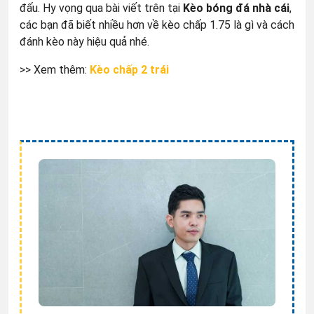
đấu. Hy vọng qua bài viết trên tại
Kèo bóng đá nhà cái
,
các bạn đã biết nhiều hơn về kèo chấp 1.75 là gì và cách
đánh kèo này hiệu quả nhé.
>> Xem thêm:
Kèo chấp 2 trái