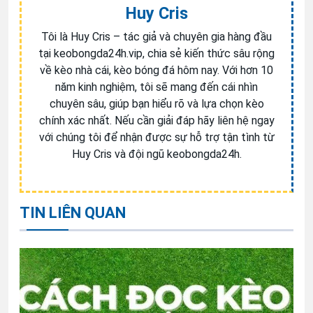
Huy Cris
Tôi là Huy Cris – tác giả và chuyên gia hàng đầu
tại keobongda24h.vip, chia sẻ kiến thức sâu rộng
về kèo nhà cái, kèo bóng đá hôm nay. Với hơn 10
năm kinh nghiệm, tôi sẽ mang đến cái nhìn
chuyên sâu, giúp bạn hiểu rõ và lựa chọn kèo
chính xác nhất. Nếu cần giải đáp hãy liên hệ ngay
với chúng tôi để nhận được sự hỗ trợ tận tình từ
Huy Cris và đội ngũ keobongda24h.
TIN LIÊN QUAN