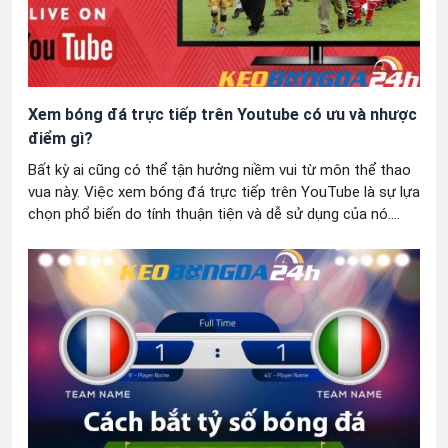
Xem bóng đá trực tiếp trên Youtube có ưu và nhược
điểm gì?
Bất kỳ ai cũng có thể tận hưởng niềm vui từ môn thể thao
vua này. Việc xem bóng đá trực tiếp trên YouTube là sự lựa
chọn phổ biến do tính thuận tiện và dễ sử dụng của nó.
Trong hướng dẫn này, Kèo bóng đá sẽ chia sẻ cách xem
bóng đá trên […]