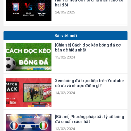
Ham United Cơ hội chia điểm cho cả
hai đội
24/05/2025
Bài viết mới
[Chia sẻ] Cách đọc kèo bóng đá cơ
bản dễ hiểu nhất
15/02/2024
Xem bóng đá trực tiếp trên Youtube
có ưu và nhược điểm gì?
14/02/2024
[Bật mí] Phương pháp bắt tỷ số bóng
đá chuẩn xác nhất
13/02/2024