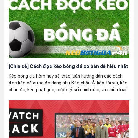
[Chia sẻ] Cách đọc kèo bóng đá cơ bản dễ hiểu nhất
Kèo bóng đá hôm nay sẽ thảo luận hướng dẫn các cách
đọc kèo cá cược đa dạng như Kèo châu Á, kèo tài xỉu, kèo
châu Âu, kèo phạt góc, cược tỷ số chính xác, và nhiều loại
khác. Trong bài viết này, kèo nhà cái sẽ hướng dẫn cách
đọc kèo bóng đá […]