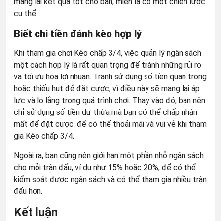
mang lại kết quả tốt cho bạn, miễn là có một chiến lược
cụ thể.
Biết chi tiền đánh kèo hợp lý
Khi tham gia chơi Kèo chấp 3/4, việc quản lý ngân sách
một cách hợp lý là rất quan trọng để tránh những rủi ro
và tối ưu hóa lợi nhuận. Tránh sử dụng số tiền quan trọng
hoặc thiếu hụt để đặt cược, vì điều này sẽ mang lại áp
lực và lo lắng trong quá trình chơi. Thay vào đó, bạn nên
chỉ sử dụng số tiền dư thừa mà bạn có thể chấp nhận
mất để đặt cược, để có thể thoải mái và vui vẻ khi tham
gia Kèo chấp 3/4.
Ngoài ra, bạn cũng nên giới hạn một phần nhỏ ngân sách
cho mỗi trận đấu, ví dụ như 15% hoặc 20%, để có thể
kiểm soát được ngân sách và có thể tham gia nhiều trận
đấu hơn.
Kết luận