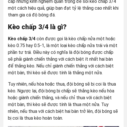
cấp những kinh nghiệm quan trọng để soi kèo chấp 3/4
một cách hiệu quả, giúp bạn đạt tỷ lệ thắng cao nhất khi
tham gia cá độ bóng đá.
Kèo chấp 3/4 là gì?
Kèo chấp 3/4
còn được gọi là kèo chấp nửa một hoặc
kèo 0.75 hay 0.5-1, là một loại kèo chấp nửa trái và một
phần tư trái. Điều này có nghĩa là đội bóng được chấp
sẽ phải giành chiến thắng với cách biệt ít nhất hai bàn
để thắng kèo. Nếu chỉ giành chiến thắng với cách biệt
một bàn, thì kèo sẽ được tính là thắng một nửa.
Tuy nhiên, nếu hòa hoặc thua, đội bóng sẽ bị coi là thua
kèo. Ngược lại, đội bóng bị chấp sẽ thắng kèo nếu hòa
hoặc giành chiến thắng, và nếu chỉ thua với cách biệt
một bàn, thì kèo sẽ được tính là thua một nửa. Tuy
nhiên, nếu thua với cách biệt hai bàn trở lên, đội bóng sẽ
bị coi là thua kèo hoàn toàn.