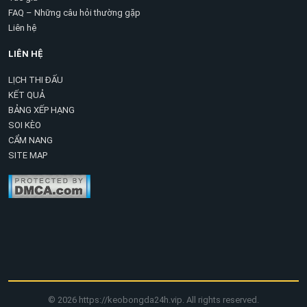
FAQ – Những câu hỏi thường gặp
Liên hệ
LIÊN HỆ
LỊCH THI ĐẤU
KẾT QUẢ
BẢNG XẾP HẠNG
SOI KÈO
CẨM NANG
SITE MAP
© 2026 https://keobongda24h.vip. All rights reserved.