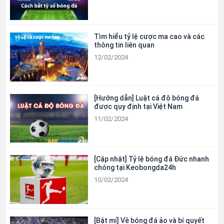
Tìm hiểu tỷ lệ cược ma cao và các
thông tin liên quan
12/02/2024
[Hướng dẫn] Luật cá độ bóng đá
được quy định tại Việt Nam
11/02/2024
[Cập nhật] Tỷ lệ bóng đá Đức nhanh
chóng tại Keobongda24h
10/02/2024
[Bật mí] Về bóng đá ảo và bí quyết