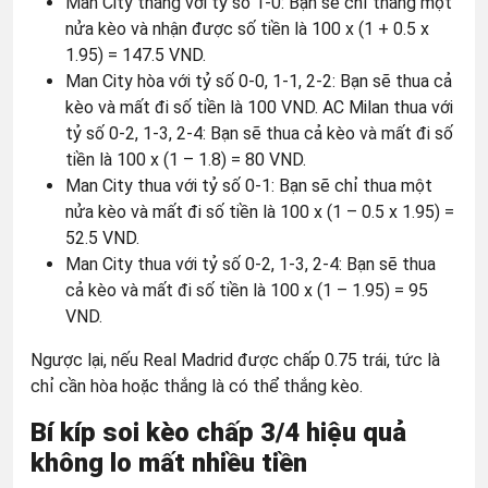
Man City thắng với tỷ số 1-0: Bạn sẽ chỉ thắng một
nửa kèo và nhận được số tiền là 100 x (1 + 0.5 x
1.95) = 147.5 VND.
Man City hòa với tỷ số 0-0, 1-1, 2-2: Bạn sẽ thua cả
kèo và mất đi số tiền là 100 VND. AC Milan thua với
tỷ số 0-2, 1-3, 2-4: Bạn sẽ thua cả kèo và mất đi số
tiền là 100 x (1 – 1.8) = 80 VND.
Man City thua với tỷ số 0-1: Bạn sẽ chỉ thua một
nửa kèo và mất đi số tiền là 100 x (1 – 0.5 x 1.95) =
52.5 VND.
Man City thua với tỷ số 0-2, 1-3, 2-4: Bạn sẽ thua
cả kèo và mất đi số tiền là 100 x (1 – 1.95) = 95
VND.
Ngược lại, nếu Real Madrid được chấp 0.75 trái, tức là
chỉ cần hòa hoặc thắng là có thể thắng kèo.
Bí kíp soi kèo chấp 3/4 hiệu quả
không lo mất nhiều tiền