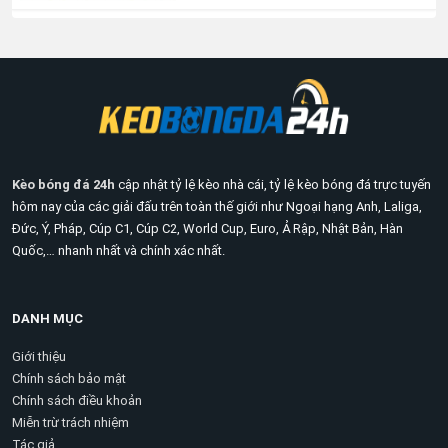
Kèo bóng đá 24h
cập nhật tỷ lệ kèo nhà cái, tỷ lệ kèo bóng đá trực tuyến
hôm nay của các giải đấu trên toàn thế giới như Ngoại hạng Anh, Laliga,
Đức, Ý, Pháp, Cúp C1, Cúp C2, World Cup, Euro, Ả Rập, Nhật Bản, Hàn
Quốc,… nhanh nhất và chính xác nhất.
DANH MỤC
Giới thiệu
Chính sách bảo mật
Chính sách điều khoản
Miễn trừ trách nhiệm
Tác giả