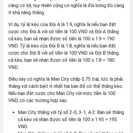
càng có lợi, tuy nhiên cũng có nghĩa là đội bóng đó càng
ít khả năng thắng.
Ví dụ, tỷ lệ kèo của Đội A là 1.9, nghĩa là nếu bạn đặt
cược cho Đội A với số tiền là 100 VND và Đội A thắng
cả kèo, bạn sẽ nhận được số tiền là 100 x 1.9 = 190
VND. Tỷ lệ kèo của Đội B là 1.8, nghĩa là nếu bạn đặt
cược cho Đội B với số tiền là 100 VND và Đội B thắng
cả kèo, bạn sẽ nhận được số tiền là 100 x 1.8 = 180
VND.
Điều này có nghĩa là Man City chấp 0.75 trái, tức là phải
thắng với cách biệt ít nhất hai bàn để có thể thắng kèo.
Nếu bạn đặt cược cho Man City với mức tiền là 100
VND, có các trường hợp sau:
Man City thắng với tỷ số 2-0, 3-1, 4-2: Bạn sẽ thắng
cả kèo và nhận được số tiền là 100 x 1.95 = 195
VND.