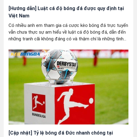
[Hướng dẫn] Luật cá độ bóng đá được quy định tại
Việt Nam
Có nhiều anh em tham gia cá cược kèo bóng đá trực tuyến
vẫn chưa thực sự am hiểu về luật cá độ bóng đá, dẫn đến
những tranh cãi không đáng có và thậm chí là những tình
huống không mong muốn. Chính vì vậy, bài viết dưới
đây, Kèo bóng đá hôm nay sẽ giới […]
[Cập nhật] Tỷ lệ bóng đá Đức nhanh chóng tại