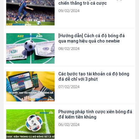
chiến thắng trò cá cược
09/02/2024
[Hướng dẫn] Cách cá độ bóng đá
qua mạng hiệu quả cho newbie
08/02/2024
Các bước tạo tài khoản cá độ bóng
đá dễ chỉ với 3 phút
07/02/2024
Phương pháp tính cược xiên bóng đá
để kiếm tiền khủng
06/02/2024