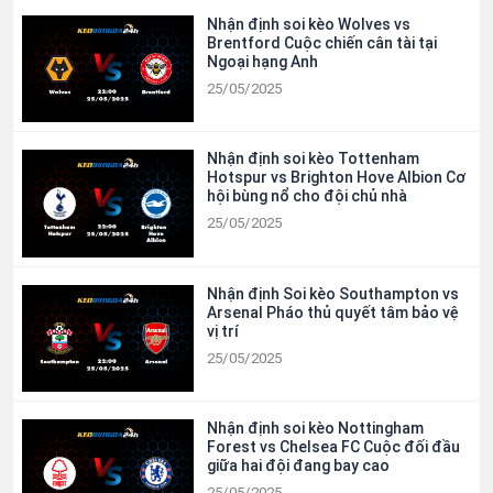
Nhận định soi kèo Wolves vs
Brentford Cuộc chiến cân tài tại
Ngoại hạng Anh
25/05/2025
Nhận định soi kèo Tottenham
Hotspur vs Brighton Hove Albion Cơ
hội bùng nổ cho đội chủ nhà
25/05/2025
Nhận định Soi kèo Southampton vs
Arsenal Pháo thủ quyết tâm bảo vệ
vị trí
25/05/2025
Nhận định soi kèo Nottingham
Forest vs Chelsea FC Cuộc đối đầu
giữa hai đội đang bay cao
25/05/2025