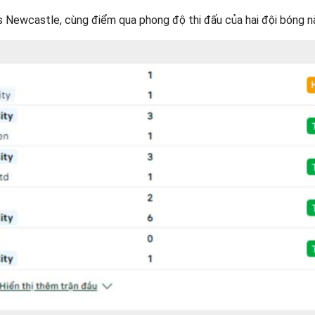
 Newcastle, cùng điểm qua phong độ thi đấu của hai đội bóng n