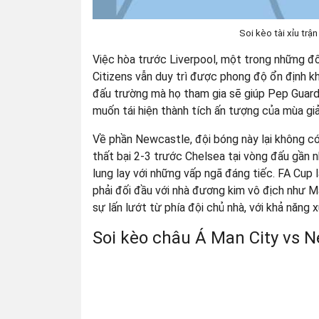
Soi kèo tài xỉu tr
Việc hòa trước Liverpool, một trong những đối
Citizens vẫn duy trì được phong độ ổn định k
đấu trường mà họ tham gia sẽ giúp Pep Guard
muốn tái hiện thành tích ấn tượng của mùa giả
Về phần Newcastle, đội bóng này lại không có 
thất bại 2-3 trước Chelsea tại vòng đấu gần 
lung lay với những vấp ngã đáng tiếc. FA Cup l
phải đối đầu với nhà đương kim vô địch như M
sự lấn lướt từ phía đội chủ nhà, với khả năng 
Soi kèo châu Á Man City vs 