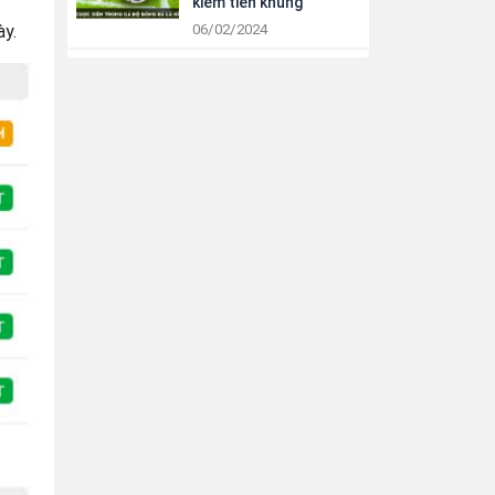
kiếm tiền khủng
ày.
06/02/2024