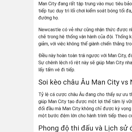
Man City đang rất tập trung vào mục tiêu bả
tiếp tục duy trì lối chơi kiểm soát bóng tối đ
đường họ.
Newcastle có vẻ như cũng nhận thức được nhữn
chẽ trong hệ thống vận hành của đội. Thống 
giảm, với việc không thể giành chiến thắng tr
Điều này hoàn toàn trái ngược với Man City, đ
Sự chênh lệch rõ rệt này sẽ giúp Man City nh
lấy tấm vé đi tiếp.
Soi kèo châu Âu Man City vs
Tỷ lệ cá cược châu Âu đang cho thấy sự ưu th
giúp Man City tạo được một lợi thế tâm lý v
đối đầu mà Man City không chỉ được kỳ vọng
một bước đệm lớn cho hành trình tiếp theo c
Phong độ thi đấu và Lịch sử