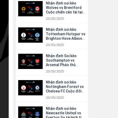
Nhận định soi kèo
Wolves vs Brentford
Cuộc chiến cân tài tại
Ngoại hạng Anh
25/05/2025
Nhận định soi kèo
Tottenham Hotspur vs
Brighton Hove Albion
Cơ hội bùng nổ cho đội
25/05/2025
chủ nhà
Nhận định Soi kèo
Southampton vs
Arsenal Pháo thủ
quyết tâm bảo vệ vị trí
25/05/2025
Nhận định soi kèo
Nottingham Forest vs
Chelsea FC Cuộc đối
đầu giữa hai đội đang
25/05/2025
bay cao
Nhận định soi kèo
Newcastle United vs
Everton So tài kịch tính