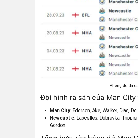
Phong độ thi đấ
Đội hình ra sân của Man Cit
Man City
: Ederson, Ake, Walker, Dias, De
Newcastle
: Lascelles, Dúbravka; Trippie
Gordon.