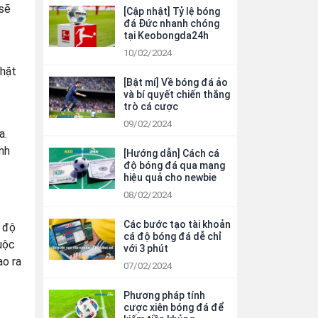
 sẽ
[Cập nhật] Tỷ lệ bóng
đá Đức nhanh chóng
tại Keobongda24h
10/02/2024
chặt
[Bật mí] Về bóng đá ảo
và bí quyết chiến thắng
trò cá cược
09/02/2024
a.
nh
[Hướng dẫn] Cách cá
độ bóng đá qua mạng
hiệu quả cho newbie
08/02/2024
Các bước tạo tài khoản
g độ
cá độ bóng đá dễ chỉ
uộc
với 3 phút
ạo ra
07/02/2024
Phương pháp tính
cược xiên bóng đá để