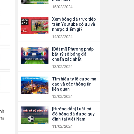
15/02/2024
Xem bóng đá trực tiếp
trên Youtube có ưu và
nhược điểm gì?
14/02/2024
[Bật mí] Phương pháp
bắt tỷ số bóng đá
chuẩn xác nhất
13/02/2024
Tìm hiểu tỷ lệ cược ma
cao và các thông tin
liên quan
12/02/2024
[Hướng dẫn] Luật cá
nh
độ bóng đá được quy
ớn
định tại Việt Nam
11/02/2024