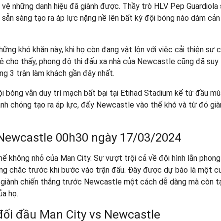
o vệ những danh hiệu đã giành được. Thầy trò HLV Pep Guardiola
a, sẵn sàng tạo ra áp lực nặng nề lên bất kỳ đội bóng nào dám cản
g khó khăn này, khi họ còn đang vật lộn với việc cải thiện sự 
kê cho thấy, phong độ thi đấu xa nhà của Newcastle cũng đã suy
ong 3 trận làm khách gần đây nhất.
ội bóng vẫn duy trì mạch bất bại tại Etihad Stadium kể từ đầu mù
anh chóng tạo ra áp lực, đẩy Newcastle vào thế khó và từ đó già
 Newcastle 00h30 ngày 17/03/2024
ế không nhỏ của Man City. Sự vượt trội cả về đội hình lẫn phon
ững chắc trước khi bước vào trận đấu. Đây được dự báo là một c
 giành chiến thắng trước Newcastle một cách dễ dàng mà còn t
ủa họ.
 đối đầu Man City vs Newcastle