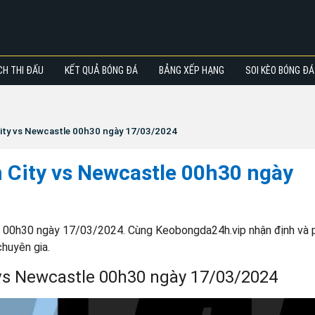
CH THI ĐẤU
KẾT QUẢ BÓNG ĐÁ
BẢNG XẾP HẠNG
SOI KÈO BÓNG ĐÁ
City vs Newcastle 00h30 ngày 17/03/2024
 City vs Newcastle 00h30 ngày
 00h30 ngày 17/03/2024. Cùng Keobongda24h.vip nhận định và 
huyên gia.
y vs Newcastle 00h30 ngày 17/03/2024