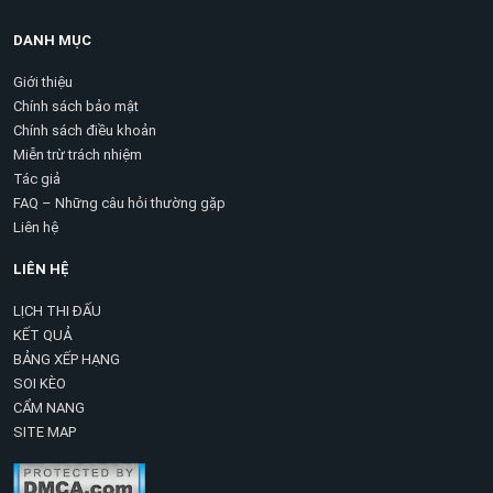
DANH MỤC
Giới thiệu
Chính sách bảo mật
Chính sách điều khoản
Miễn trừ trách nhiệm
Tác giả
FAQ – Những câu hỏi thường gặp
Liên hệ
LIÊN HỆ
LỊCH THI ĐẤU
KẾT QUẢ
BẢNG XẾP HẠNG
SOI KÈO
CẨM NANG
SITE MAP