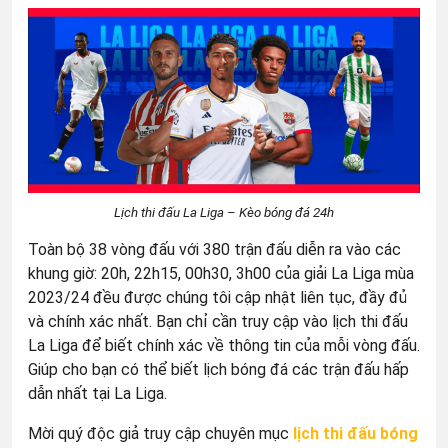
Lịch thi đấu La Liga – Kèo bóng đá 24h
Toàn bộ 38 vòng đấu với 380 trận đấu diễn ra vào các
khung giờ: 20h, 22h15, 00h30, 3h00 của giải La Liga mùa
2023/24 đều được chúng tôi cập nhật liên tục, đầy đủ
và chính xác nhất. Bạn chỉ cần truy cập vào lịch thi đấu
La Liga để biết chính xác về thông tin của mỗi vòng đấu.
Giúp cho bạn có thể biết lịch bóng đá các trận đấu hấp
dẫn nhất tại La Liga.
Mời quý độc giả truy cập chuyên mục
lịch thi đấu bóng