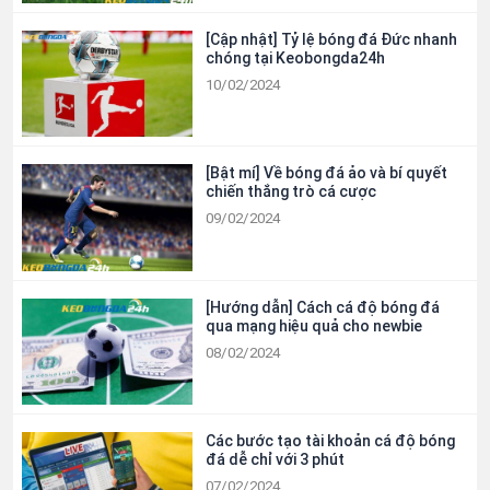
[Cập nhật] Tỷ lệ bóng đá Đức nhanh
chóng tại Keobongda24h
10/02/2024
[Bật mí] Về bóng đá ảo và bí quyết
chiến thắng trò cá cược
09/02/2024
[Hướng dẫn] Cách cá độ bóng đá
qua mạng hiệu quả cho newbie
08/02/2024
Các bước tạo tài khoản cá độ bóng
đá dễ chỉ với 3 phút
07/02/2024