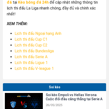
đá
tại
Kèo bóng đá 24h
để cập nhật những thông tin
lịch thi đấu La Liga nhanh chóng, đầy đủ và chính xác
nhất!
XEM THÊM:
Lịch thi đấu Ngoại hạng Anh
Lịch thi đấu Cup C1
Lịch thi đấu Cup C2
Lịch thi đấu Bundesliga
Lịch thi đấu Serie A
Lịch thi đấu Ligue 1
Lịch thi đấu V-league 1
Soi kèo
Soi kèo Empoli vs Hellas Verona
Cuộc đối đầu căng thẳng tại Serie A
26/05/2025