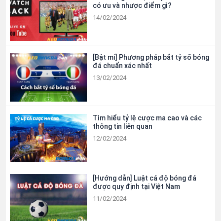
có ưu và nhược điểm gì?
14/02/2024
[Bật mí] Phương pháp bắt tỷ số bóng
đá chuẩn xác nhất
13/02/2024
Tìm hiểu tỷ lệ cược ma cao và các
thông tin liên quan
12/02/2024
[Hướng dẫn] Luật cá độ bóng đá
được quy định tại Việt Nam
11/02/2024